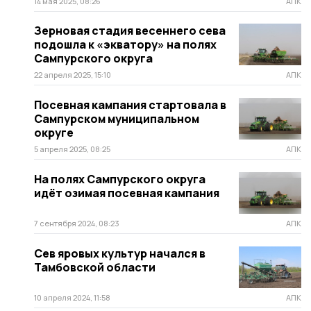
14 мая 2025, 08:26
АПК
Зерновая стадия весеннего сева
подошла к «экватору» на полях
Сампурского округа
22 апреля 2025, 15:10
АПК
Посевная кампания стартовала в
Сампурском муниципальном
округе
5 апреля 2025, 08:25
АПК
На полях Сампурского округа
идёт озимая посевная кампания
7 сентября 2024, 08:23
АПК
Сев яровых культур начался в
Тамбовской области
10 апреля 2024, 11:58
АПК