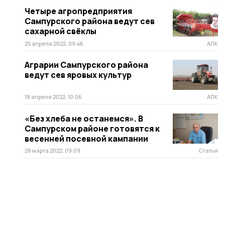
Четыре агропредприятия
Сампурского района ведут сев
сахарной свёклы
25 апреля 2022, 09:46
АПК
Аграрии Сампурского района
ведут сев яровых культур
18 апреля 2022, 10:06
АПК
«Без хлеба не останемся». В
Сампурском районе готовятся к
весенней посевной кампании
28 марта 2022, 09:09
Статья