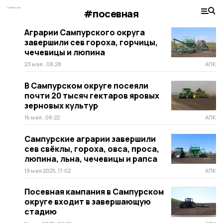
#посевная
Аграрии Сампурского округа
завершили сев гороха, горчицы,
чечевицы и люпина
23 мая , 08:28
АПК
В Сампурском округе посеяли
почти 20 тысяч гектаров яровых
зерновых культур
16 мая , 08:22
АПК
Сампурские аграрии завершили
сев свёклы, гороха, овса, проса,
люпина, льна, чечевицы и рапса
19 мая 2025, 17:02
АПК
Посевная кампания в Сампурском
округе входит в завершающую
стадию