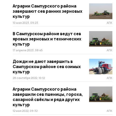
Аграрии Сампурского района
завершают сев ранних зерновых
культур
10 мая 2023, 09:23
АПК
В Сампурском районе ведут сев
яровых зерновых и технических
культур
17 апреля 2023, 08:45
АПК
Дожди не дают завершить в
Сампурском районе сев озимых
культур
28 сентября 2022, 10:12
АПК
Аграрии Сампурского района
завершили сев пшеницы, гороха,
сахарной свёклы и ряда других
культур
12 мая 2022, 09:32
АПК